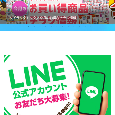
＼ドラッグミック／今月のお得なチラシ情報
ド