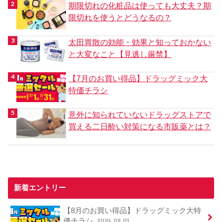
期限切れの化粧品は使っても大丈夫？期
限切れを使うとどうなるの？
太田胃散の効能・効果と知っておかない
と大変なこと【見逃し厳禁】
【7月のお買い得品】ドラッグミック大
特価チラシ
意外に知られていないドラッグストアで
買える二日酔い対策になる市販薬とは？
新着エントリー
【8月のお買い得品】ドラッグミック大特
価チラシ
2026.08.01