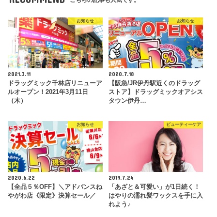
お知らせ
お知らせ
2021.3.11
2020.7.18
ドラッグミック千林店リニューア
【阪急/JR伊丹駅近くのドラッグ
ルオープン！2021年3月11日
ストア】ドラッグミックオアシス
（木）
タウン伊丹…
お知らせ
ビューティーケア
2020.6.22
2019.7.24
【全品５％OFF】＼アドバンスね
「あざと＆可愛い」が1日続く！
やがわ店《限定》決算セール／
はやりの濡れ髪ワックスを手に入
れよう♪