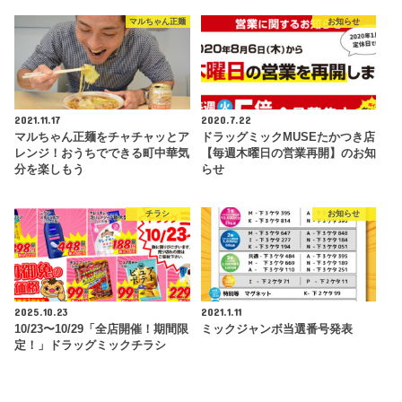
マルちゃん正麺
お知らせ
2021.11.17
2020.7.22
マルちゃん正麺をチャチャッとア
ドラッグミックMUSEたかつき店
レンジ！おうちでできる町中華気
【毎週木曜日の営業再開】のお知
分を楽しもう
らせ
チラシ
お知らせ
2025.10.23
2021.1.11
10/23〜10/29「全店開催！期間限
ミックジャンボ当選番号発表
定！」ドラッグミックチラシ