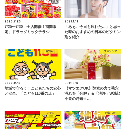
2025.7.25
2021.1.19
7/25〜7/30「全店開催！期間限
「あぁ、今日も疲れた…」と思っ
定」ドラッグミックチラシ
た時のおすすめの日本のビタミン
剤を紹介
お知らせ
スキンケア
2022.11.14
2019.9.17
地域で守ろう！こどもたちの安心
《マツエクOK》酵素の力で毛穴
と安全。「こども110番の店」
汚れを「分解」＆「洗浄」W洗顔
不要の時短ク…
チラシ
お知らせ