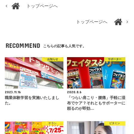
トップページへ
トップページへ
RECOMMEND
こちらの記事も人気です。
お知らせ
サポーター
2023.11.16
2020.8.6
職業体験学習を実施いたしまし
「つらい肩こり・腰痛」手軽に湿
た。
布でケア？それともサポーターに
頼るのが即効…
チラシ
ビタミン