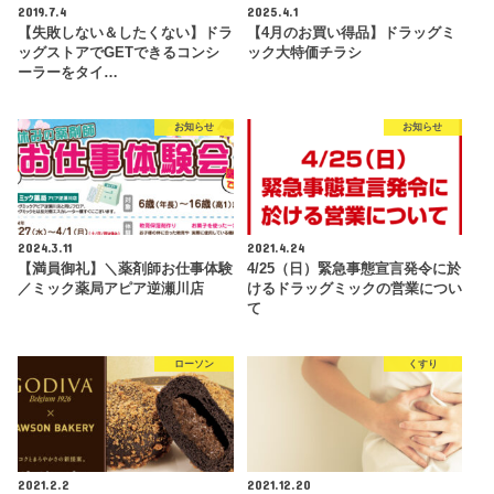
2019.7.4
2025.4.1
【失敗しない＆したくない】ドラ
【4月のお買い得品】ドラッグミ
ッグストアでGETできるコンシ
ック大特価チラシ
ーラーをタイ…
お知らせ
お知らせ
2024.3.11
2021.4.24
【満員御礼】＼薬剤師お仕事体験
4/25（日）緊急事態宣言発令に於
／ミック薬局アピア逆瀬川店
けるドラッグミックの営業につい
て
ローソン
くすり
2021.2.2
2021.12.20