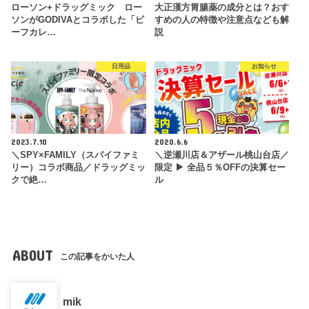
ローソン+ドラッグミック ロー
大正漢方胃腸薬の成分とは？おす
ソンがGODIVAとコラボした「ビ
すめの人の特徴や注意点なども解
ーフカレ…
説
日用品
お知らせ
2023.7.10
2020.6.6
＼SPY×FAMILY（スパイファミ
＼逆瀬川店＆アザール桃山台店／
リー）コラボ商品／ドラッグミッ
限定 ▶ 全品５％OFFの決算セー
クで絶…
ル
ABOUT
この記事をかいた人
mik