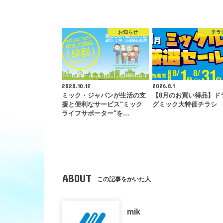
お知らせ
チラ
2020.10.12
2026.8.1
ミック・ジャパンが生活の支
【8月のお買い得品】ド
援と便利なサービス"ミック
グミック大特価チラシ
ライフサポーター"を…
ABOUT
この記事をかいた人
mik