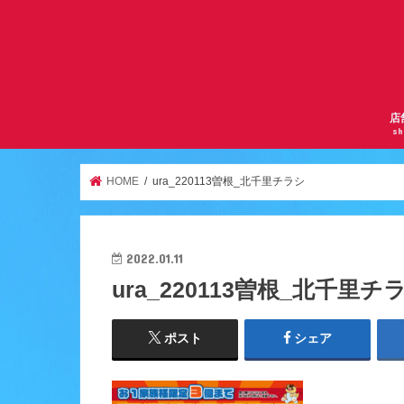
店
sh
サ
曽
京
千
逆
ア
天
ア
服
鶴
HOME
ura_220113曽根_北千里チラシ
2022.01.11
ura_220113曽根_北千里チ
ポスト
シェア