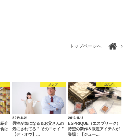
トップページへ
害
メンズ
コスメ
2019.8.21
2019.11.15
を紹介
男性が気になる＆お父さんの
ESPRIQUE（エスプリーク）
常食は
気にされてる ” そのニオイ ”
待望の新作＆限定アイテムが
…
【デ・オウ】…
登場！【ジュー…