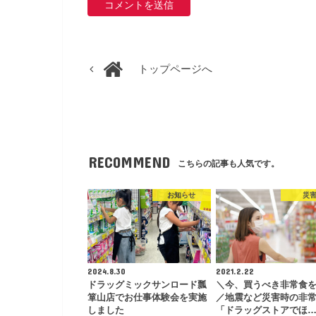
トップページへ
RECOMMEND
こちらの記事も人気です。
お知らせ
災
2024.8.30
2021.2.22
ドラッグミックサンロード瓢
＼今、買うべき非常食
箪山店でお仕事体験会を実施
／地震など災害時の非
しました
「ドラッグストアでほ