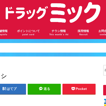
舗情報
ポイントについて
チラシ情報
採用情報
お問
opinfo
point card
This month’s Ad
Recruit
conta
ンロード瓢箪山店
根駅前店
阪千林店
林店
瀬川店
ドバンスねやがわ店
神橋六丁目店
ザール桃山台店
部店
見橋店
ドラッグミックの会員ランク
ドラッグミックのポイントを貯めよう
楽天ポイントカードについて
ラシ
はてブ
送る
Pocket