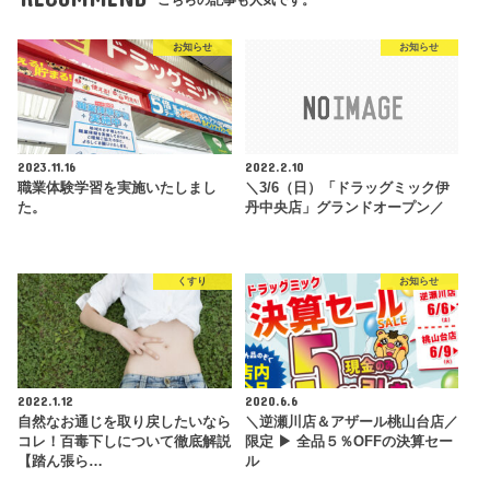
お知らせ
お知らせ
2023.11.16
2022.2.10
職業体験学習を実施いたしまし
＼3/6（日）「ドラッグミック伊
た。
丹中央店」グランドオープン／
くすり
お知らせ
2022.1.12
2020.6.6
自然なお通じを取り戻したいなら
＼逆瀬川店＆アザール桃山台店／
コレ！百毒下しについて徹底解説
限定 ▶ 全品５％OFFの決算セー
【踏ん張ら…
ル