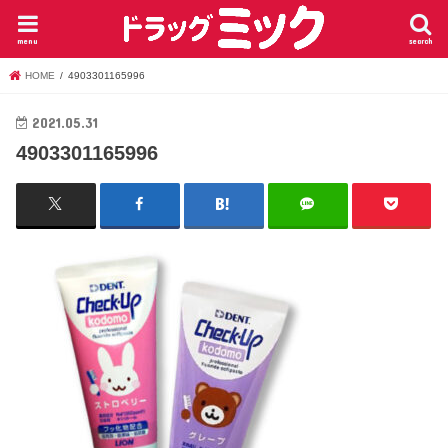
menu
search
HOME
4903301165996
2021.05.31
4903301165996