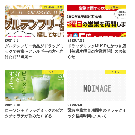
アレルギー食品
お知らせ
2021.6.8
2020.7.22
グルテンフリー食品がドラッグミ
ドラッグミックMUSEたかつき店
ックで豊富〜アレルギーの方へ向
【毎週木曜日の営業再開】のお知
けた商品選定〜
らせ
くすり
くすり
2021.8.18
2020.4.8
ローソン＋ドラッグミックのピス
緊急事態宣言期間中のドラッグミ
タチオラテが飲みたすぎる
ック営業時間について