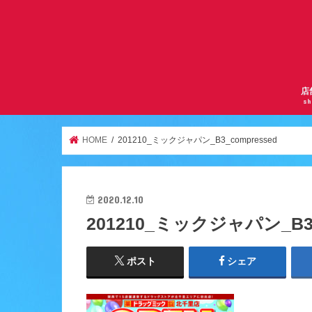
店
sh
サ
曽
京
千
逆
ア
天
ア
服
鶴
HOME
201210_ミックジャパン_B3_compressed
2020.12.10
201210_ミックジャパン_B3
ポスト
シェア