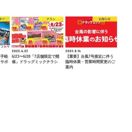
ター
チラシ
お知らせ
2025.6.23
2023.8.14
」手軽
6/23〜6/28「7店舗限定で開
【重要】台風7号接近に伴う
もサポ
催」ドラッグミックチラシ
臨時休業・営業時間変更のご
…
案内