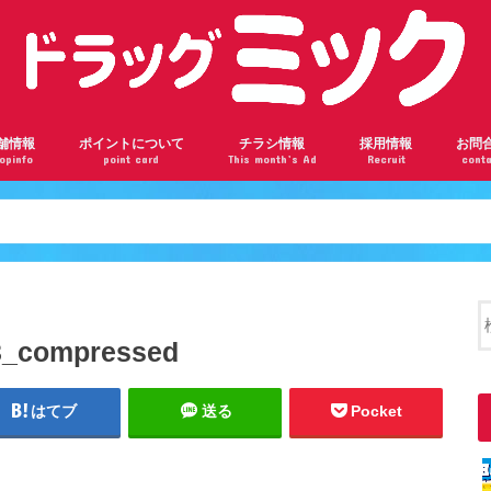
舗情報
ポイントについて
チラシ情報
採用情報
お問
opinfo
point card
This month’s Ad
Recruit
conta
ンロード瓢箪山店
根駅前店
阪千林店
林店
瀬川店
ドバンスねやがわ店
神橋六丁目店
ザール桃山台店
部店
見橋店
ドラッグミックの会員ランク
ドラッグミックのポイントを貯めよう
楽天ポイントカードについて
_compressed
はてブ
送る
Pocket