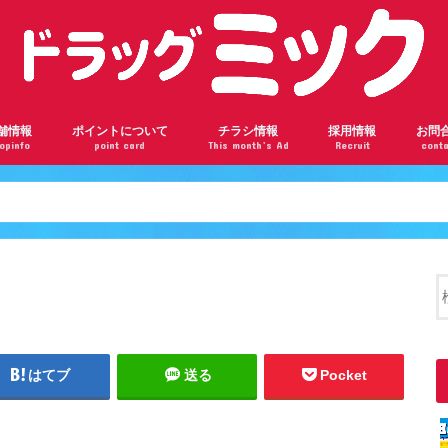
舗情報
ポイントについて
チラシ情報
採用情報
お問
opinfo
point card
This month’s Ad
Recruit
conta
ンロード瓢箪山店
根駅前店
阪千林店
林店
瀬川店
ドバンスねやがわ店
神橋六丁目店
ザール桃山台店
部店
見橋店
ドラッグミックの会員ランク
ドラッグミックのポイントを貯めよう
楽天ポイントカードについて
はてブ
送る
Pocket