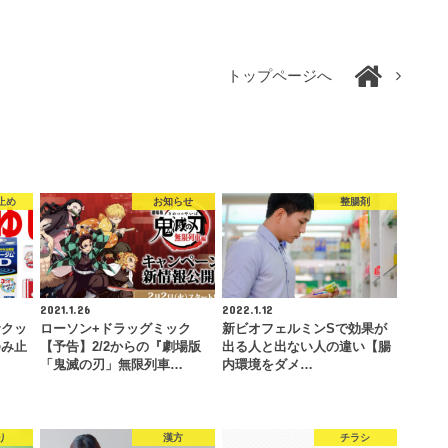
トップページへ
止め
お知らせ
整腸剤
2021.1.26
2022.1.12
サクッ
ローソン+ドラッグミック
新ビオフェルミンSで効果が
ゆみ止
【予告】2/2からの『劇場版
出る人と出ない人の違い【腸
「鬼滅の刃」無限列車…
内環境をダメ…
り
漢方
チラシ