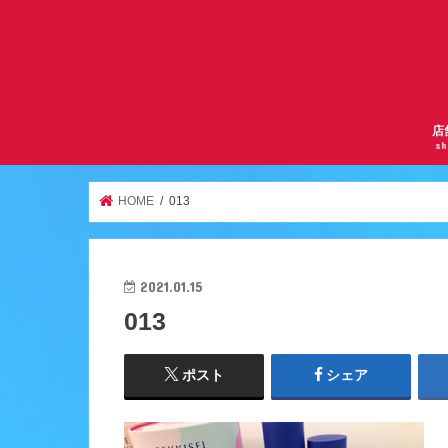
店
sh
サ
曽
京
千
逆
ア
天
ア
服
鶴
HOME
013
2021.01.15
013
ポスト
シェア