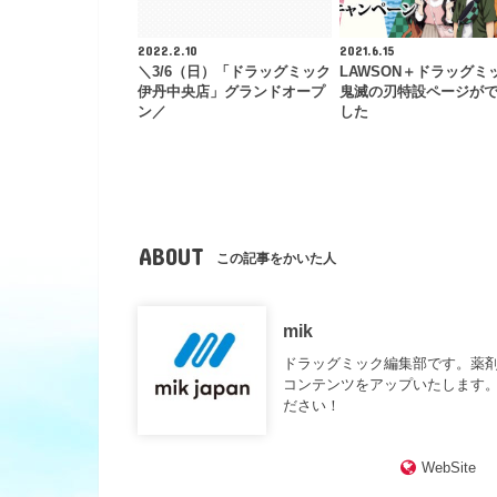
2022.2.10
2021.6.15
＼3/6（日）「ドラッグミック
LAWSON＋ドラッグ
伊丹中央店」グランドオープ
鬼滅の刃特設ページが
ン／
した
ABOUT
この記事をかいた人
mik
ドラッグミック編集部です。薬
コンテンツをアップいたします。
ださい！
WebSite