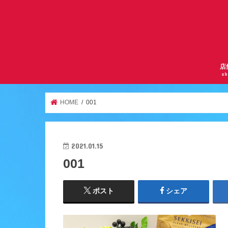
店
sh
サ
曽
京
千
逆
ア
天
ア
服
鶴
HOME
001
2021.01.15
001
ポスト
シェア