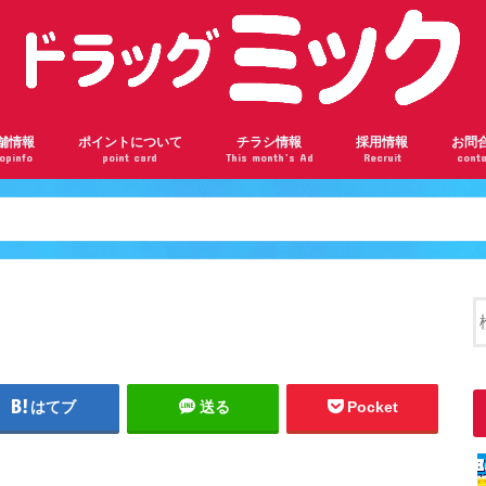
舗情報
ポイントについて
チラシ情報
採用情報
お問
opinfo
point card
This month’s Ad
Recruit
conta
ンロード瓢箪山店
根駅前店
阪千林店
林店
瀬川店
ドバンスねやがわ店
神橋六丁目店
ザール桃山台店
部店
見橋店
ドラッグミックの会員ランク
ドラッグミックのポイントを貯めよう
楽天ポイントカードについて
はてブ
送る
Pocket