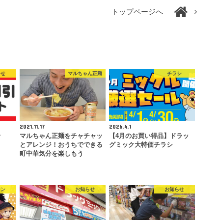
トップページへ
らせ
マルちゃん正麺
チラシ
2021.11.17
2026.4.1
せ
マルちゃん正麺をチャチャッ
【4月のお買い得品】ドラッ
とアレンジ！おうちでできる
グミック大特価チラシ
町中華気分を楽しもう
ソン
お知らせ
お知らせ