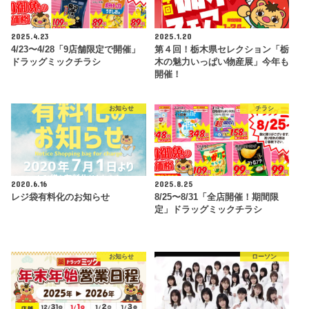
2025.4.23
2025.1.20
4/23〜4/28「9店舗限定で開催」
第４回！栃木県セレクション「栃
ドラッグミックチラシ
木の魅力いっぱい物産展」今年も
開催！
お知らせ
チラシ
2020.6.16
2025.8.25
レジ袋有料化のお知らせ
8/25〜8/31「全店開催！期間限
定」ドラッグミックチラシ
お知らせ
ローソン