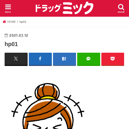
menu
search
HOME
hp01
2021.03.12
hp01