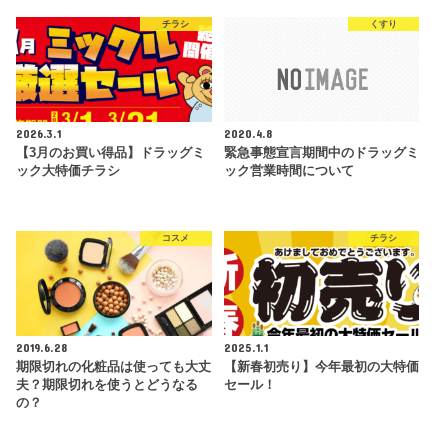
チラシ
くすり
2026.3.1
2020.4.8
【3月のお買い得品】ドラッグミ
緊急事態宣言期間中のドラッグミ
ック大特価チラシ
ック営業時間について
コスメ
チラシ
2019.6.28
2025.1.1
期限切れの化粧品は使っても大丈
【新春初売り】今年最初の大特価
夫？期限切れを使うとどうなる
セール！
の？