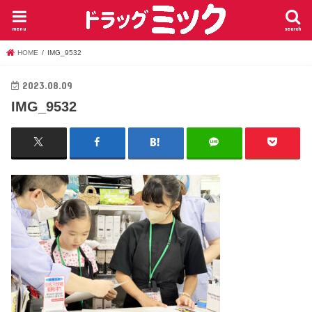
menu
search
HOME
IMG_9532
2023.08.09
IMG_9532