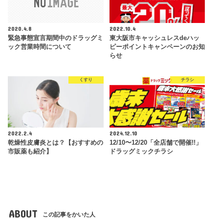
2020.4.8
2022.10.4
緊急事態宣言期間中のドラッグミ
東大阪市キャッシュレスdeハッ
ック営業時間について
ピーポイントキャンペーンのお知
らせ
くすり
チラシ
2022.2.4
2024.12.10
乾燥性皮膚炎とは？【おすすめの
12/10〜12/20「全店舗で開催!!」
市販薬も紹介】
ドラッグミックチラシ
ABOUT
この記事をかいた人