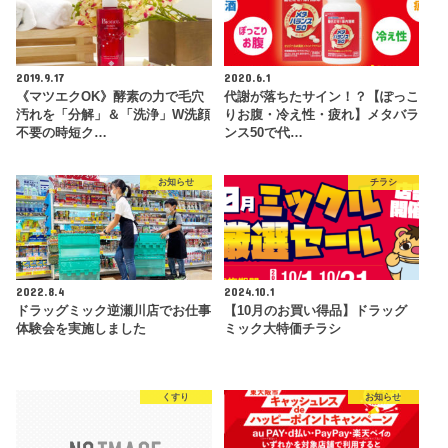
2019.9.17
2020.6.1
《マツエクOK》酵素の力で毛穴
代謝が落ちたサイン！？【ぽっこ
汚れを「分解」＆「洗浄」W洗顔
りお腹・冷え性・疲れ】メタバラ
不要の時短ク…
ンス50で代…
お知らせ
チラシ
2022.8.4
2024.10.1
ドラッグミック逆瀬川店でお仕事
【10月のお買い得品】ドラッグ
体験会を実施しました
ミック大特価チラシ
くすり
お知らせ