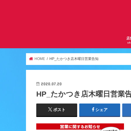
店
sh
サ
曽
京
千
逆
ア
天
ア
服
鶴
HOME
HP_たかつき店木曜日営業告知
2020.07.20
HP_たかつき店木曜日営業
ポスト
シェア