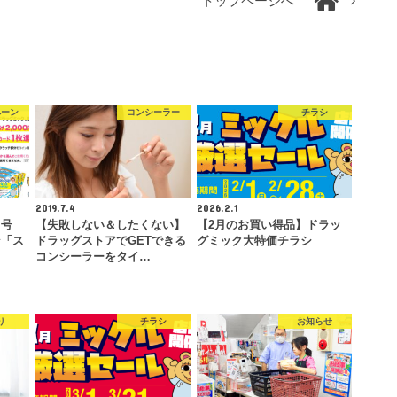
トップページへ
ペーン
コンシーラー
チラシ
2019.7.4
2026.2.1
２号
【失敗しない＆したくない】
【2月のお買い得品】ドラッ
ン「ス
ドラッグストアでGETできる
グミック大特価チラシ
コンシーラーをタイ…
り
チラシ
お知らせ