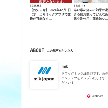
2021.11.2
2022.1.6
【お知らせ】 2021年12月1日
辛い喉の痛みに効果の
（水）よりミックアプリで交
きる龍角散ってどんな
換が可能なク…
果や副作用、龍角散シ
ABOUT
この記事をかいた人
mik
ドラッグミック編集部です。薬
コンテンツをアップいたします。
ださい！
WebSite