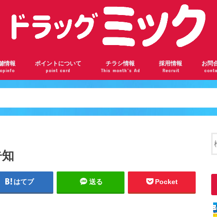
舗情報
ポイントについて
チラシ情報
採用情報
お問
opinfo
point card
This month’s Ad
Recruit
conta
ンロード瓢箪山店
根駅前店
阪千林店
林店
瀬川店
ドバンスねやがわ店
神橋六丁目店
ザール桃山台店
部店
見橋店
ドラッグミックの会員ランク
ドラッグミックのポイントを貯めよう
楽天ポイントカードについて
告知
はてブ
送る
Pocket