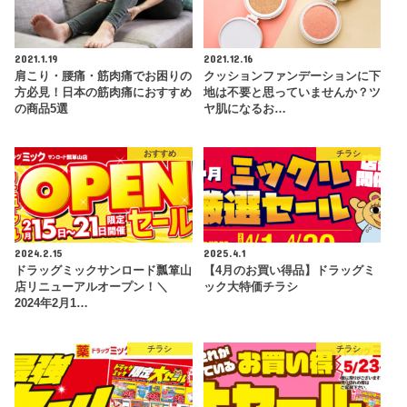
2021.1.19
2021.12.16
肩こり・腰痛・筋肉痛でお困りの
クッションファンデーションに下
方必見！日本の筋肉痛におすすめ
地は不要と思っていませんか？ツ
の商品5選
ヤ肌になるお…
おすすめ
チラシ
2024.2.15
2025.4.1
ドラッグミックサンロード瓢箪山
【4月のお買い得品】ドラッグミ
店リニューアルオープン！＼
ック大特価チラシ
2024年2月1…
チラシ
チラシ