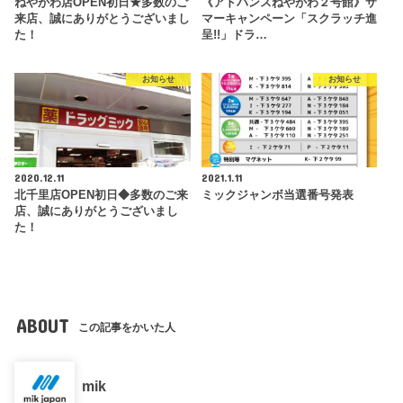
ねやがわ店OPEN初日★多数のご
《アドバンスねやがわ２号館》サ
来店、誠にありがとうございまし
マーキャンペーン「スクラッチ進
た！
呈!!」ドラ…
お知らせ
お知らせ
2020.12.11
2021.1.11
北千里店OPEN初日◆多数のご来
ミックジャンボ当選番号発表
店、誠にありがとうございまし
た！
ABOUT
この記事をかいた人
mik