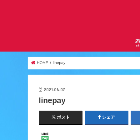
店
sh
サ
曽
京
千
逆
ア
天
ア
服
鶴
HOME
linepay
2021.06.07
linepay
ポスト
シェア