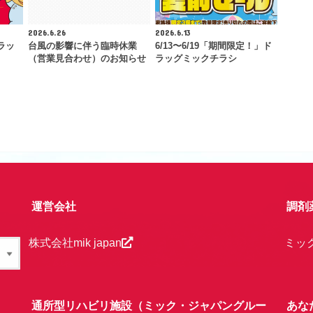
2026.6.26
2026.6.13
ラッ
台風の影響に伴う臨時休業
6/13〜6/19「期間限定！」ド
（営業見合わせ）のお知らせ
ラッグミックチラシ
運営会社
調剤
株式会社mik japan
ミッ
通所型リハビリ施設（ミック・ジャパングルー
あな