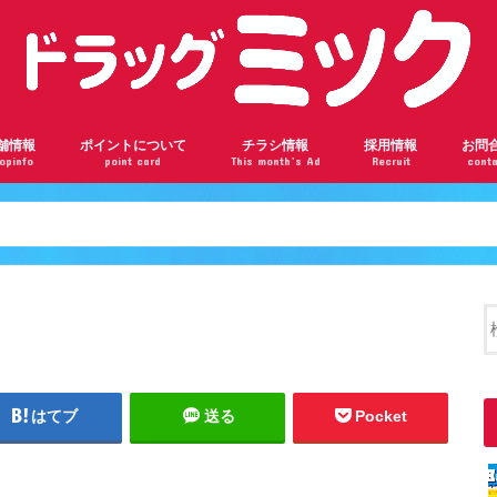
舗情報
ポイントについて
チラシ情報
採用情報
お問
opinfo
point card
This month’s Ad
Recruit
conta
ンロード瓢箪山店
根駅前店
阪千林店
林店
瀬川店
ドバンスねやがわ店
神橋六丁目店
ザール桃山台店
部店
見橋店
ドラッグミックの会員ランク
ドラッグミックのポイントを貯めよう
楽天ポイントカードについて
はてブ
送る
Pocket