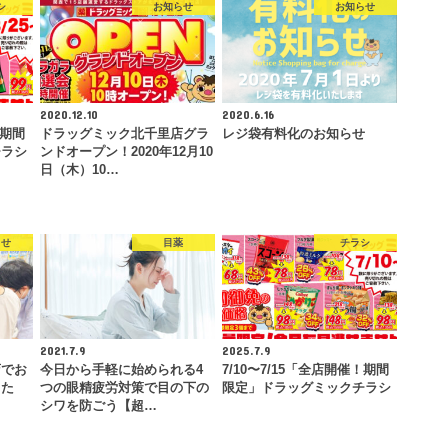
シ
お知らせ
お知らせ
2020.12.10
2020.6.16
！期間
ドラッグミック北千里店グラ
レジ袋有料化のお知らせ
チラシ
ンドオープン！2020年12月10
日（木）10…
らせ
目薬
チラシ
2021.7.9
2025.7.9
店でお
今日から手軽に始められる4
7/10〜7/15「全店開催！期間
した
つの眼精疲労対策で目の下の
限定」ドラッグミックチラシ
シワを防ごう【超…