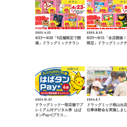
チラシ
チラ
2025.4.23
2025.8.25
4/23〜4/28「9店舗限定で開
8/25〜8/31「全店開催
催」ドラッグミックチラシ
限定」ドラッグミック
お知らせ
お知
2024.12.23
2024.8.7
ドラッグミック一部店舗でプ
ドラッグミック桃山台
レミアム付デジタル券 はば
仕事体験会を実施しま
タンPay+(プラス…