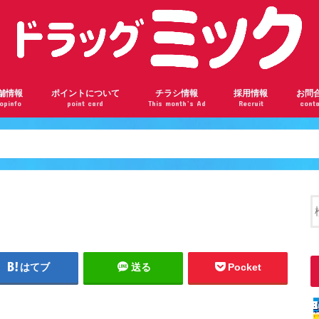
舗情報
ポイントについて
チラシ情報
採用情報
お問
opinfo
point card
This month’s Ad
Recruit
conta
ンロード瓢箪山店
根駅前店
阪千林店
林店
瀬川店
ドバンスねやがわ店
神橋六丁目店
ザール桃山台店
部店
見橋店
ドラッグミックの会員ランク
ドラッグミックのポイントを貯めよう
楽天ポイントカードについて
はてブ
送る
Pocket