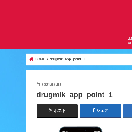
店
sh
サ
曽
京
千
逆
ア
天
ア
服
鶴
HOME
drugmik_app_point_1
2021.03.03
drugmik_app_point_1
ポスト
シェア