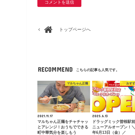
トップページへ
RECOMMEND
こちらの記事も人気です。
マルちゃん正麺
おす
2021.11.17
2025.6.13
マルちゃん正麺をチャチャッ
ドラッグミック曽根駅
とアレンジ！おうちでできる
ニューアルオープン！＼2
町中華気分を楽しもう
年6月13日（金）／