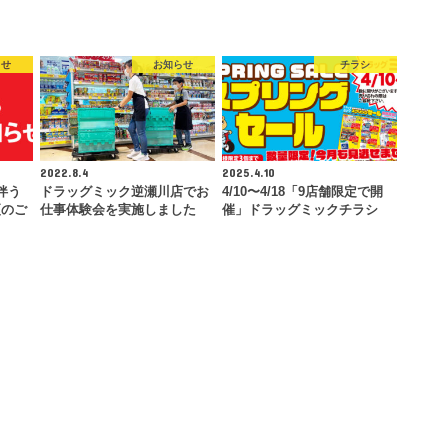
らせ
お知らせ
チラシ
2022.8.4
2025.4.10
伴う
ドラッグミック逆瀬川店でお
4/10〜4/18「9店舗限定で開
更のご
仕事体験会を実施しました
催」ドラッグミックチラシ