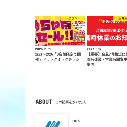
チラシ
お知
2025.2.21
2023.8.14
2/21〜2/26「9店舗限定で開
【重要】台風7号接近に
催」ドラッグミックチラシ
臨時休業・営業時間変
案内
ABOUT
この記事をかいた人
mik