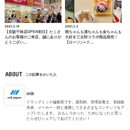
2021.5.19
2021.3.2
【京阪千林店OPEN初日】たくさ
桃ちゃんも浦ちゃんも金ちゃんも
んのお客様のご来店、誠にありが
大好き三太郎コラボ商品発売！
とうござい…
【ローソン+ド…
ABOUT
この記事をかいた人
mik
ドラッグミック編集部です。薬剤師、管理栄養士、登録販
売者、メーカー・卸と連携してさまざまなコンテンツをア
ップいたします。 おもしろかった、ためになったと思っ
たらぜひシェアしてあげてください！