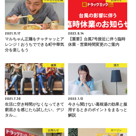
マルちゃん正麺
お知らせ
2021.11.17
2023.8.14
マルちゃん正麺をチャチャッとア
【重要】台風7号接近に伴う臨時
レンジ！おうちでできる町中華気
休業・営業時間変更のご案内
分を楽しもう
健康
漢方
2021.7.30
2022.1.13
生活に空き時間がなくなってきて
今さら聞けない葛根湯の効果と服
窮屈さを感じたら試したい、デジ
用するときのポイントをまるっと
タル…
解説
お知らせ
ローソン