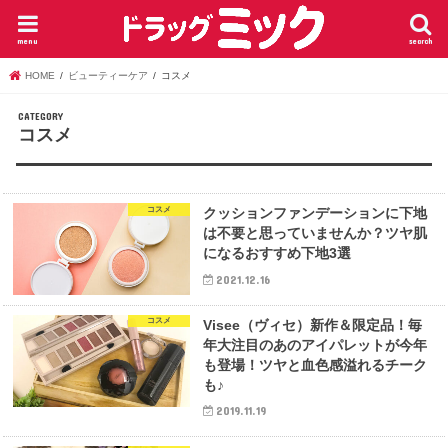
menu
search
HOME
ビューティーケア
コスメ
コスメ
コスメ
クッションファンデーションに下地
は不要と思っていませんか？ツヤ肌
になるおすすめ下地3選
2021.12.16
コスメ
Visee（ヴィセ）新作＆限定品！毎
年大注目のあのアイパレットが今年
も登場！ツヤと血色感溢れるチーク
も♪
2019.11.19