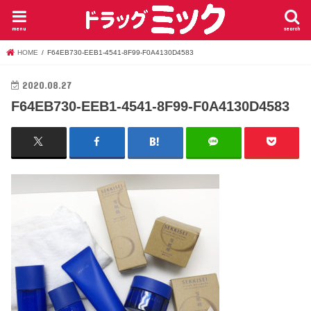
menu
search
HOME
F64EB730-EEB1-4541-8F99-F0A4130D4583
2020.08.27
F64EB730-EEB1-4541-8F99-F0A4130D4583