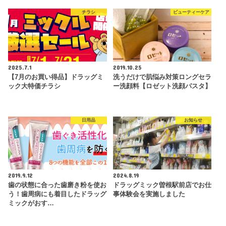
チラシ
ビューティーケア
2025.7.1
2019.10.25
【7月のお買い得品】ドラッグミ
洗うだけで肌悩み対策ロングセラ
ック大特価チラシ
ー洗顔料【ロゼット洗顔パスタ】
日用品
お知らせ
2019.9.12
2024.8.19
歯の状態に合った歯磨き粉を使お
ドラッグミック曽根駅前店でお仕
う！歯周病にも着目したドラッグ
事体験会を実施しました
ミックがおす…