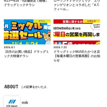
4/23〜4/28「9店舗限定で開催」
ローソン＋ドラッグミック エヴ
ドラッグミックチラシ
ァンゲリオンとコラボした「A.T.
フィール…
チラシ
お知らせ
2026.8.1
2020.7.22
【8月のお買い得品】ドラッグミ
ドラッグミックMUSEたかつき店
ック大特価チラシ
【毎週木曜日の営業再開】のお知
らせ
ABOUT
この記事をかいた人
mik