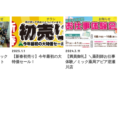
らせ
チラシ
お知らせ
2025.1.1
2024.3.11
ミック
【新春初売り】今年最初の大
【満員御礼】＼薬剤師お仕事
クト
特価セール！
体験／ミック薬局アピア逆瀬
川店