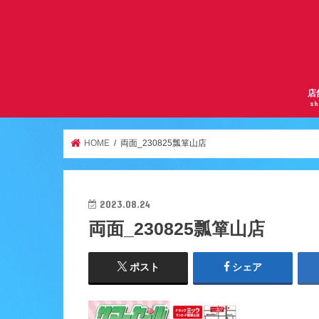
店
sh
サ
曽
京
千
逆
ア
天
ア
服
鶴
HOME
両面_230825瓢箪山店
2023.08.24
両面_230825瓢箪山店
ポスト
シェア