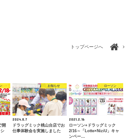
トップページへ
シ
お知らせ
ローソン
2024.8.7
2021.2.16
定で開
ドラッグミック桃山台店でお
ローソン+ドラッグミック
ラシ
仕事体験会を実施しました
2/16～「Lotte×NiziU」キャ
ンペー…