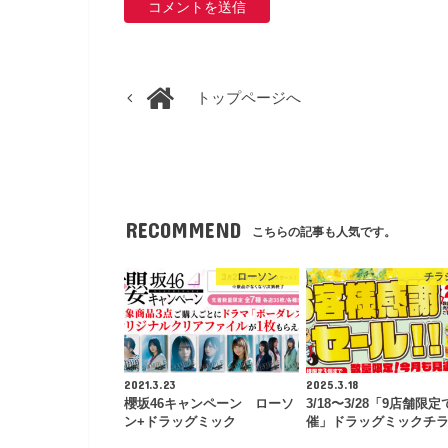
トップページへ
RECOMMEND
こちらの記事も人気です。
ローソン
チラ
2021.3.23
2025.3.18
櫻坂46キャンペーン ローソ
3/18〜3/28「9店舗限
ン+ドラッグミック
催」ドラッグミックチ