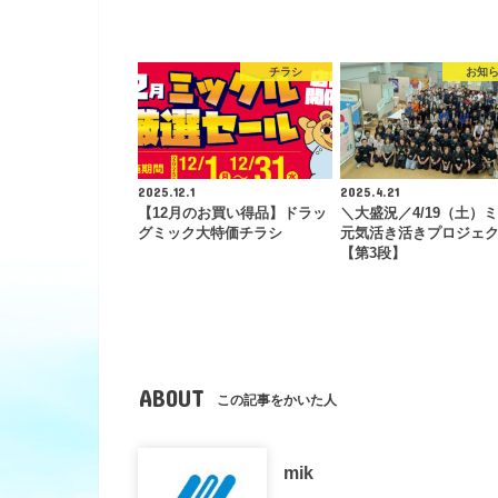
チラシ
お知
2025.12.1
2025.4.21
【12月のお買い得品】ドラッ
＼大盛況／4/19（土）
グミック大特価チラシ
元気活き活きプロジェ
【第3段】
ABOUT
この記事をかいた人
mik