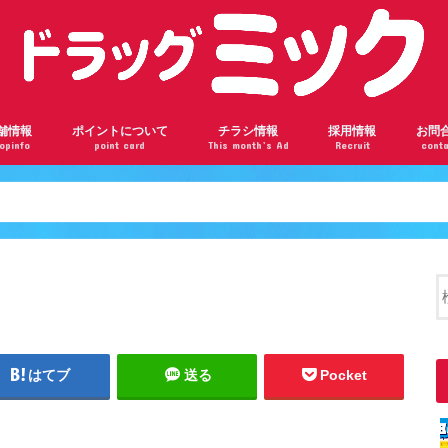
舗情報
ポイントについて
チラシ情報
採用情報
お問
opinfo
point card
This month’s Ad
Recruit
conta
ンロード瓢箪山店
根駅前店
阪千林店
林店
瀬川店
ドバンスねやがわ店
神橋六丁目店
ザール桃山台店
部店
見橋店
ドラッグミックの会員ランク
ドラッグミックのポイントを貯めよう
楽天ポイントカードについて
はてブ
送る
Pocket