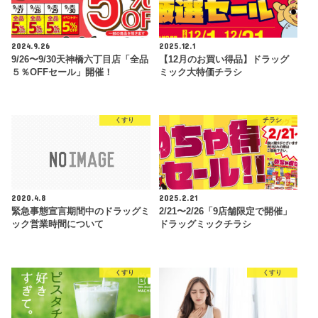
2024.9.26
2025.12.1
9/26〜9/30天神橋六丁目店「全品
【12月のお買い得品】ドラッグ
５％OFFセール」開催！
ミック大特価チラシ
くすり
チラシ
2020.4.8
2025.2.21
緊急事態宣言期間中のドラッグミ
2/21〜2/26「9店舗限定で開催」
ック営業時間について
ドラッグミックチラシ
くすり
くすり