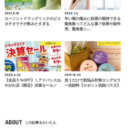
2021.8.18
2022.1.6
ローソン＋ドラッグミックのピス
辛い喉の痛みに効果の期待できる
タチオラテが飲みたすぎる
龍角散ってどんな薬？効果や副作
用、龍角散シ…
お知らせ
ビューティーケア
2020.6.22
2019.10.25
【全品５％OFF】＼アドバンスね
洗うだけで肌悩み対策ロングセラ
やがわ店《限定》決算セール／
ー洗顔料【ロゼット洗顔パスタ】
ABOUT
この記事をかいた人