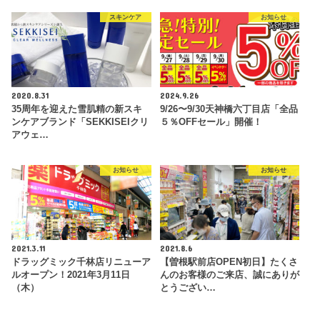
スキンケア
お知らせ
2020.8.31
2024.9.26
35周年を迎えた雪肌精の新スキ
9/26〜9/30天神橋六丁目店「全品
ンケアブランド「SEKKISEIクリ
５％OFFセール」開催！
アウェ…
お知らせ
お知らせ
2021.3.11
2021.8.6
ドラッグミック千林店リニューア
【曽根駅前店OPEN初日】たくさ
ルオープン！2021年3月11日
んのお客様のご来店、誠にありが
（木）
とうござい…