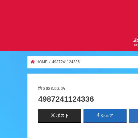
店
sh
サ
曽
京
千
逆
ア
天
ア
服
鶴
HOME
4987241124336
2022.03.04
4987241124336
ポスト
シェア