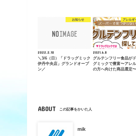
お知らせ
アレルギ
2022.2.10
2021.6.8
＼3/6（日）「ドラッグミック
グルテンフリー食品が
伊丹中央店」グランドオープ
グミックで豊富〜アレ
ン／
の方へ向けた商品選定
ABOUT
この記事をかいた人
mik