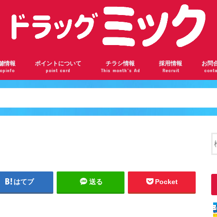
舗情報
ポイントについて
チラシ情報
採用情報
お問
opinfo
point card
This month’s Ad
Recruit
conta
ンロード瓢箪山店
根駅前店
阪千林店
林店
瀬川店
ドバンスねやがわ店
神橋六丁目店
ザール桃山台店
部店
見橋店
ドラッグミックの会員ランク
ドラッグミックのポイントを貯めよう
楽天ポイントカードについて
はてブ
送る
Pocket