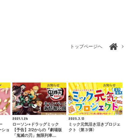
トップページへ
メ
お知らせ
お知らせ
2021.1.26
2025.3.13
ー
ローソン+ドラッグミック
ミック元気活き活きプロジェ
ーショ
【予告】2/2からの『劇場版
クト〈第３弾〉
「鬼滅の刃」無限列車…