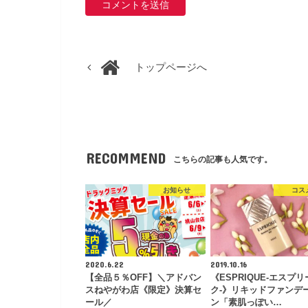
トップページへ
RECOMMEND
こちらの記事も人気です。
お知らせ
コス
2020.6.22
2019.10.16
【全品５％OFF】＼アドバン
《ESPRIQUE-エスプリ
スねやがわ店《限定》決算セ
ク-》リキッドファンデ
ール／
ン「素肌っぽい…