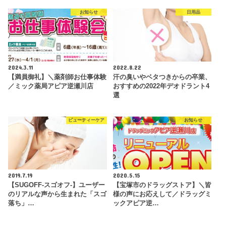
お知らせ
日用品
2024.3.11
2022.8.22
【満員御礼】＼薬剤師お仕事体験
汗の臭いやベタつきからの卒業、
／ミック薬局アピア逆瀬川店
おすすめの2022年デオドラント4
選
ビューティーケア
お知らせ
2019.7.19
2020.5.15
【SUGOFF-スゴオフ-】ユーザー
【宝塚市のドラッグストア】＼皆
のリアルな声から生まれた「スゴ
様の声にお応えして／ドラッグミ
落ち」…
ックアピア逆…