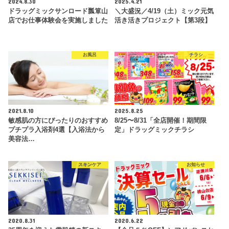
2024.8.30
2025.4.21
ドラッグミックサンロード瓢箪山
＼大盛況／4/19（土）ミック元気
店でお仕事体験会を実施しました
活き活きプロジェクト【第3段】
お風呂
チラシ
2021.8.10
2025.8.25
敏感肌の方にぴったりのおすすめ
8/25〜8/31「全店開催！期間限
プチプラ入浴剤4選【入浴法から
定」ドラッグミックチラシ
美容法…
スキンケア
お知らせ
2020.8.31
2020.6.22