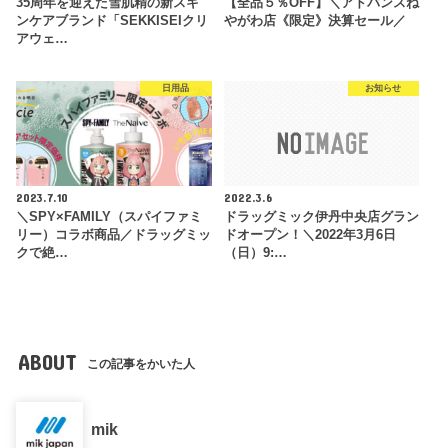
35周年を迎えた雪肌精の新スキ
【全品５％OFF】＼アドバンスね
ンケアブランド「SEKKISEIクリ
やがわ店《限定》決算セール／
アウェ…
日用品
お知らせ
2023.7.10
2022.3.6
＼SPY×FAMILY（スパイファミ
ドラッグミック伊丹中央店グラン
リー）コラボ商品／ドラッグミッ
ドオープン！＼2022年3月6日
クで絶…
（日）9:…
ABOUT
この記事をかいた人
mik