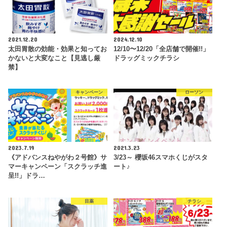
2021.12.20
2024.12.10
太田胃散の効能・効果と知ってお
12/10〜12/20「全店舗で開催!!」
かないと大変なこと【見逃し厳
ドラッグミックチラシ
禁】
キャンペーン
ローソン
2023.7.19
2021.3.23
《アドバンスねやがわ２号館》サ
3/23～ 櫻坂46スマホくじがスタ
マーキャンペーン「スクラッチ進
ート♪
呈!!」ドラ…
目薬
チラシ