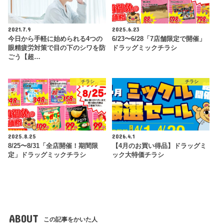
2021.7.9
2025.6.23
今日から手軽に始められる4つの
6/23〜6/28「7店舗限定で開催」
眼精疲労対策で目の下のシワを防
ドラッグミックチラシ
ごう【超…
チラシ
チラシ
2025.8.25
2026.4.1
8/25〜8/31「全店開催！期間限
【4月のお買い得品】ドラッグミ
定」ドラッグミックチラシ
ック大特価チラシ
ABOUT
この記事をかいた人