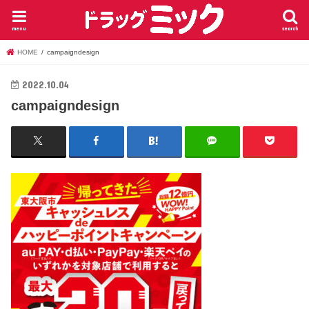
menu
search
HOME
campaigndesign
2022.10.04
campaigndesign