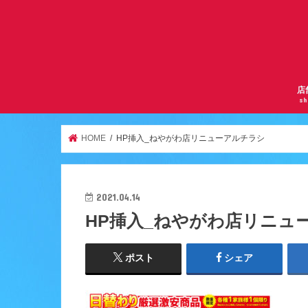
店
sh
サ
曽
京
千
逆
ア
天
ア
服
鶴
HOME
HP挿入_ねやがわ店リニューアルチラシ
2021.04.14
HP挿入_ねやがわ店リニュ
ポスト
シェア