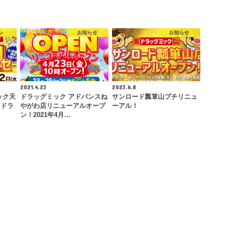
シ
お知らせ
お知らせ
2021.4.23
2023.6.8
ミック天
ドラッグミック アドバンスね
サンロード瓢箪山プチリニュ
」ドラ
やがわ店リニューアルオープ
ーアル！
ン！2021年4月…