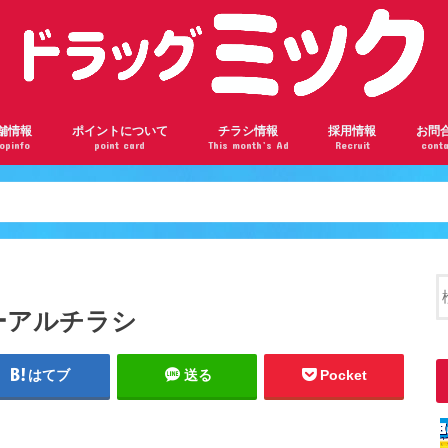
舗情報
ポイントについて
チラシ情報
採用情報
お問
opinfo
point card
This month’s Ad
Recruit
conta
ンロード瓢箪山店
根駅前店
阪千林店
林店
瀬川店
ドバンスねやがわ店
神橋六丁目店
ザール桃山台店
部店
見橋店
ドラッグミックの会員ランク
ドラッグミックのポイントを貯めよう
楽天ポイントカードについて
ーアルチラシ
はてブ
送る
Pocket