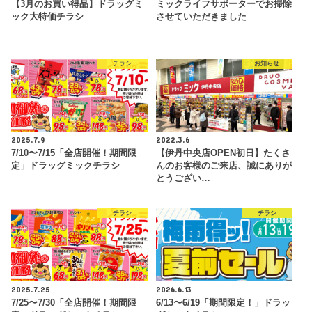
【3月のお買い得品】ドラッグミ
ミックライフサポーターでお掃除
ック大特価チラシ
させていただきました
チラシ
お知らせ
2025.7.9
2022.3.6
7/10〜7/15「全店開催！期間限
【伊丹中央店OPEN初日】たくさ
定」ドラッグミックチラシ
んのお客様のご来店、誠にありが
とうござい…
チラシ
チラシ
2025.7.25
2026.6.13
7/25〜7/30「全店開催！期間限
6/13〜6/19「期間限定！」ドラッ