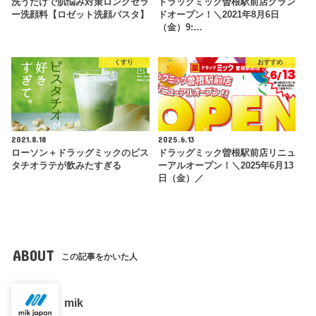
洗うだけで肌悩み対策ロングセラ
ドラッグミック曽根駅前店グラン
ー洗顔料【ロゼット洗顔パスタ】
ドオープン！＼2021年8月6日
（金）9:…
くすり
おすすめ
2021.8.18
2025.6.13
ローソン＋ドラッグミックのピス
ドラッグミック曽根駅前店リニュ
タチオラテが飲みたすぎる
ーアルオープン！＼2025年6月13
日（金）／
ABOUT
この記事をかいた人
mik