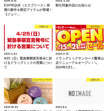
2019.11.15
2022.5.20
ESPRIQUE（エスプリーク）待
割引対象外品のお知らせ
望の新作＆限定アイテムが登場！
【ジュー…
お知らせ
おすすめ
2021.4.24
2024.2.15
4/25（日）緊急事態宣言発令に於
ドラッグミックサンロード瓢箪山
けるドラッグミックの営業につい
店リニューアルオープン！＼
て
2024年2月1…
ビューティーケア
お知らせ
2019.10.25
2021.8.6