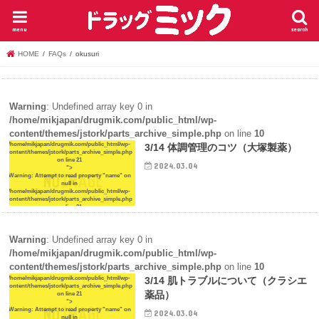
menu
search
HOME
FAQs
okusuri
Warning
: Undefined array key 0 in
/home/mikjapan/drugmik.com/public_html/wp-
content/themes/jstork/parts_archive_simple.php
on line
10
/home/mikjapan/drugmik.com/public_html/wp-
3/14 体調管理のコツ（大塚製薬）
content/themes/jstork/parts_archive_simple.php
on line
21
2024.03.04
">
Warning
: Attempt to read property "name" on
null in
/home/mikjapan/drugmik.com/public_html/wp-
content/themes/jstork/parts_archive_simple.php
on line
21
Warning
: Undefined array key 0 in
/home/mikjapan/drugmik.com/public_html/wp-
content/themes/jstork/parts_archive_simple.php
on line
10
/home/mikjapan/drugmik.com/public_html/wp-
3/14 肌トラブルについて（クラシエ
content/themes/jstork/parts_archive_simple.php
薬品）
on line
21
">
Warning
: Attempt to read property "name" on
2024.03.04
null in