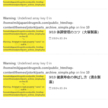
/home/mikjapan/drugmik.com/public_html/wp-
content/themes/jstork/parts_archive_simple.php
on line
21
Warning
: Undefined array key 0 in
/home/mikjapan/drugmik.com/public_html/wp-
content/themes/jstork/parts_archive_simple.php
on line
10
/home/mikjapan/drugmik.com/public_html/wp-
3/13 体調管理のコツ（大塚製薬）
content/themes/jstork/parts_archive_simple.php
on line
21
2024.03.04
">
Warning
: Attempt to read property "name" on
null in
/home/mikjapan/drugmik.com/public_html/wp-
content/themes/jstork/parts_archive_simple.php
on line
21
Warning
: Undefined array key 0 in
/home/mikjapan/drugmik.com/public_html/wp-
content/themes/jstork/parts_archive_simple.php
on line
10
/home/mikjapan/drugmik.com/public_html/wp-
3/13 健康寿命の伸ばし方（湧永製
content/themes/jstork/parts_archive_simple.php
薬）
on line
21
">
Warning
: Attempt to read property "name" on
2024.03.04
null in
/home/mikjapan/drugmik.com/public_html/wp-
content/themes/jstork/parts_archive_simple.php
on line
21