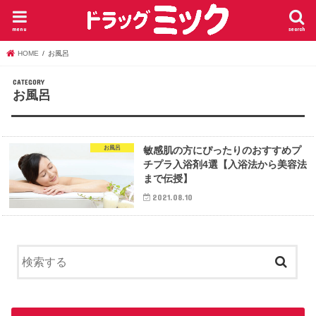
menu
search
HOME
お風呂
お風呂
お風呂
敏感肌の方にぴったりのおすすめプ
チプラ入浴剤4選【入浴法から美容法
まで伝授】
2021.08.10