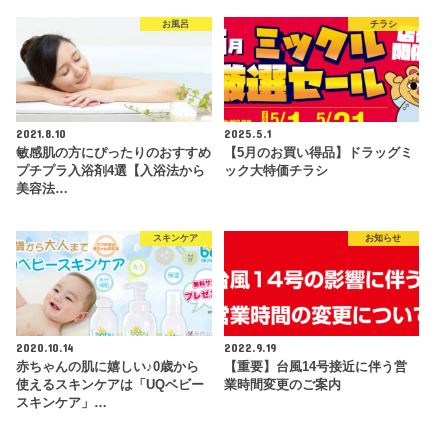
お風呂
チラシ
2021.8.10
2025.5.1
敏感肌の方にぴったりのおすすめ
【5月のお買い得品】ドラッグミ
プチプラ入浴剤4選【入浴法から
ック大特価チラシ
美容法…
スキンケア
お知らせ
2020.10.14
2022.9.19
赤ちゃんの肌に嬉しい♪0歳から
【重要】台風14号接近に伴う営
使えるスキンケアは「UQベビー
業時間変更のご案内
スキンケア」…