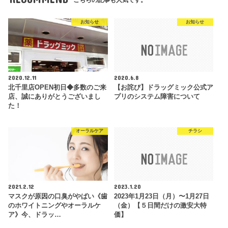
お知らせ
お知らせ
2020.12.11
2020.6.8
北千里店OPEN初日◆多数のご来
【お詫び】ドラッグミック公式ア
店、誠にありがとうございまし
プリのシステム障害について
た！
オーラルケア
チラシ
2021.2.12
2023.1.20
マスクが原因の口臭がやばい《歯
2023年1月23日（月）〜1月27日
のホワイトニングやオーラルケ
（金）【５日間だけの激安大特
ア》今、ドラッ…
価】